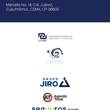
Marsella No. 14, Col. Juárez,
Cuauhtémoc, CDMX, CP 06600