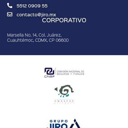
5512 0909 55
contacto@jiro.mx
CORPORATIVO
Marsella No. 14, Col. Juárez,
Cuauhtémoc, CDMX, CP 06600