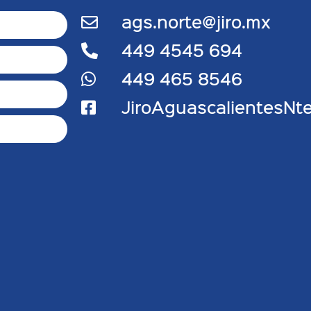
ags.norte@jiro.mx
449 4545 694
449 465 8546
JiroAguascalientesNt