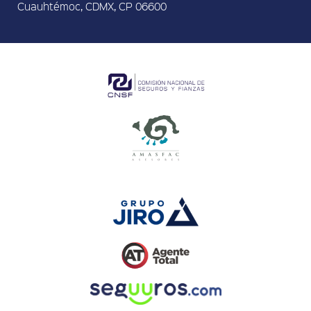
Cuauhtémoc, CDMX, CP 06600