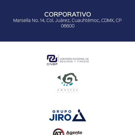
CORPORATIVO
Marsella No. 14, Col. Juárez, Cuauhtémoc, CDMX, CP
06600