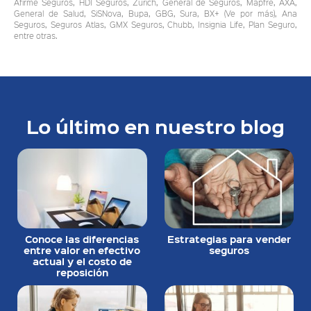
Afirme Seguros, HDI Seguros, Zurich, General de Seguros, Mapfre, AXA,
General de Salud, SiSNova, Bupa, GBG, Sura, BX+ (Ve por más), Ana
Seguros, Seguros Atlas, GMX Seguros, Chubb, Insignia Life, Plan Seguro,
entre otras.
Lo último en nuestro blog
Conoce las diferencias
Estrategias para vender
entre valor en efectivo
seguros
actual y el costo de
reposición