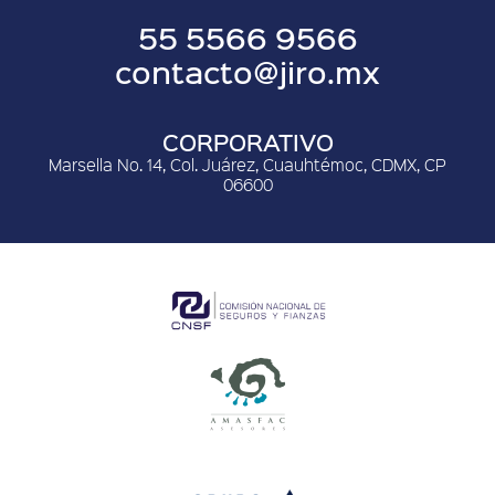
55 5566 9566
contacto@jiro.mx
CORPORATIVO
Marsella No. 14, Col. Juárez, Cuauhtémoc, CDMX, CP
06600