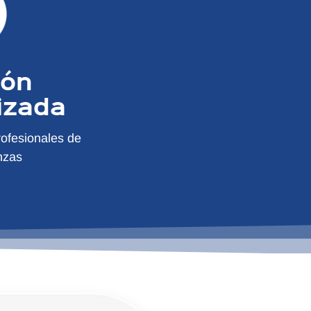
ión
izada
ofesionales de
nzas