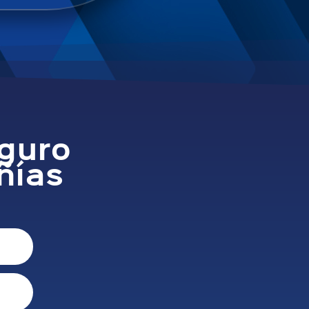
eguro
ñías