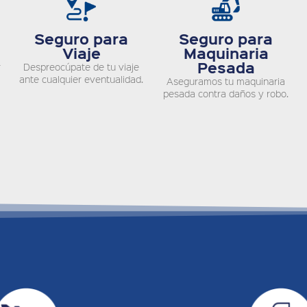
Seguro para
Seguro para
Viaje
Maquinaria
Pesada
r
Despreocúpate de tu viaje
ante cualquier eventualidad.
Aseguramos tu maquinaria
pesada contra daños y robo.