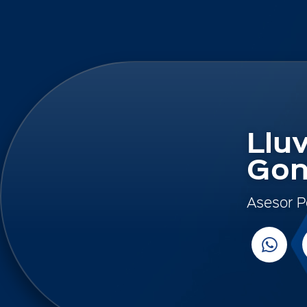
Llu
Gon
Asesor P