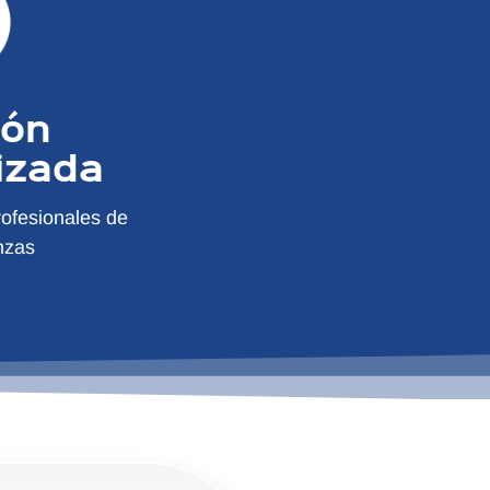
ión
izada
ofesionales de
nzas