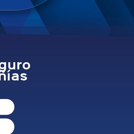
eguro
ñías