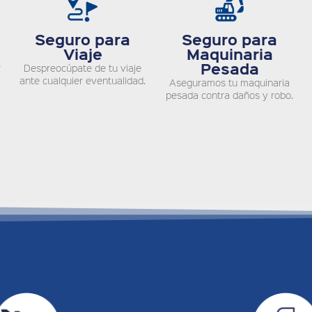
Seguro para
Seguro para
Viaje
Maquinaria
Pesada
r
Despreocúpate de tu viaje
ante cualquier eventualidad.
Aseguramos tu maquinaria
pesada contra daños y robo.