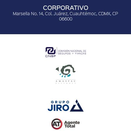
CORPORATIVO
Marsella No. 14, Col. Juárez, Cuauhtémoc, CDMX, CP
06600