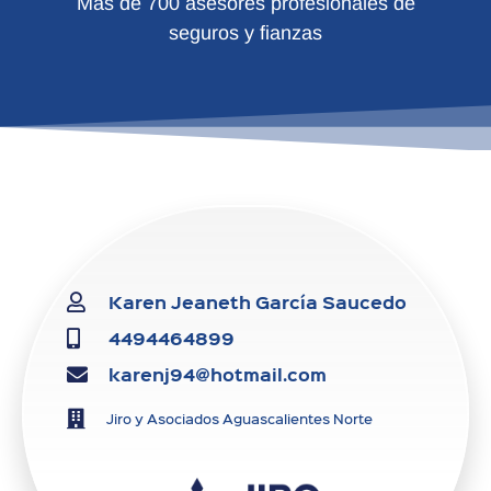
Más de 700 asesores profesionales de
seguros y fianzas
Karen Jeaneth García Saucedo
4494464899
karenj94@hotmail.com
Jiro y Asociados Aguascalientes Norte