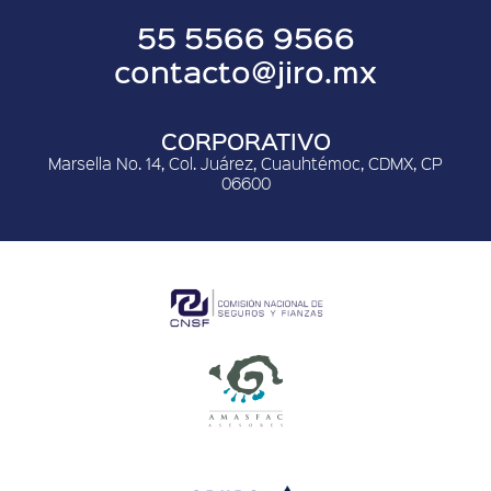
55 5566 9566
contacto@jiro.mx
CORPORATIVO
Marsella No. 14, Col. Juárez, Cuauhtémoc, CDMX, CP
06600