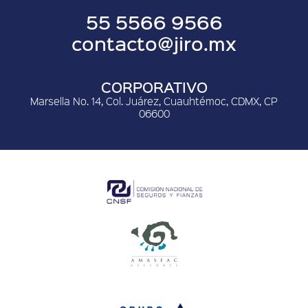
55 5566 9566
contacto@jiro.mx
CORPORATIVO
Marsella No. 14, Col. Juárez, Cuauhtémoc, CDMX, CP
06600