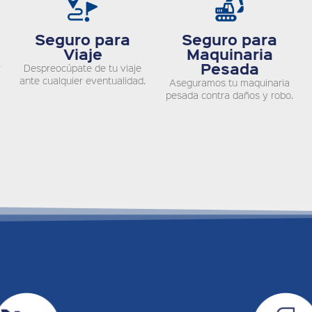
Seguro para
Seguro para
Viaje
Maquinaria
Pesada
r
Despreocúpate de tu viaje
ante cualquier eventualidad.
Aseguramos tu maquinaria
pesada contra daños y robo.