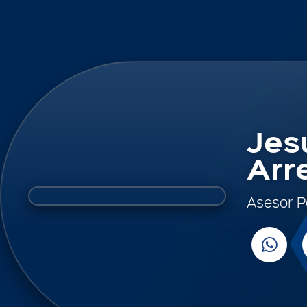
Jes
Arr
Asesor P