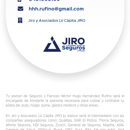
hhh.rufino@gmail.com
Jiro y Asociados LV Cápita JIRO
Tu asesor de Seguros y Fianzas Héctor Hugo Hernández Rufino será el
encargado de brindarte la asesoría necesaria para cotizar y contratar tu
póliza de: auto, hogar, pyme, gastos medicos y otras areas.
En Jiro y Asociados LV Cápita JIRO tu asesor será el intermediario con las
compañías aseguradoras como: Quálitas, GNP, El Potosí, Thona Seguros,
Afirme Seguros, HDI Seguros, Zurich, General de Seguros, Mapfre, AXA,
General de Salud, SiSNova, Bupa, GBG, Sura, BX+ (Ve por más), Ana