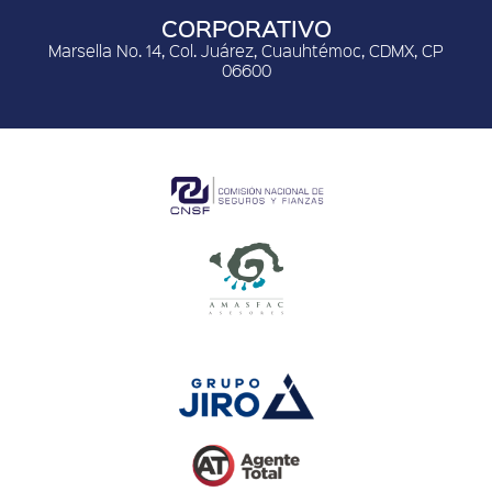
CORPORATIVO
Marsella No. 14, Col. Juárez, Cuauhtémoc, CDMX, CP
06600