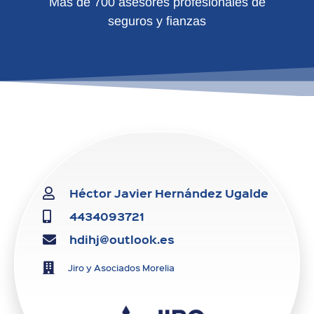
Más de 700 asesores profesionales de
seguros y fianzas
Héctor Javier Hernández Ugalde
4434093721
hdihj@outlook.es
Jiro y Asociados Morelia