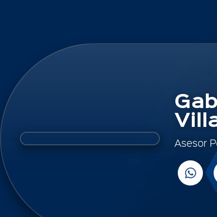
Gab
Vil
Asesor P