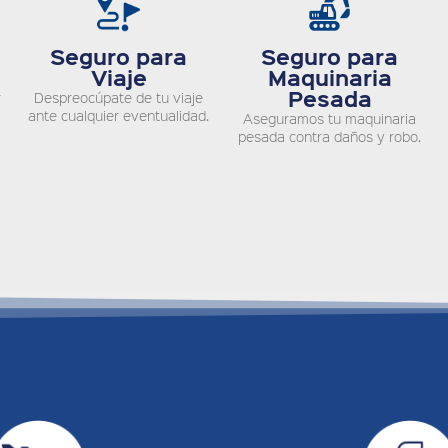
Seguro para
Seguro para
Viaje
Maquinaria
Pesada
r
Despreocúpate de tu viaje
ante cualquier eventualidad.
Aseguramos tu maquinaria
pesada contra daños y robo.