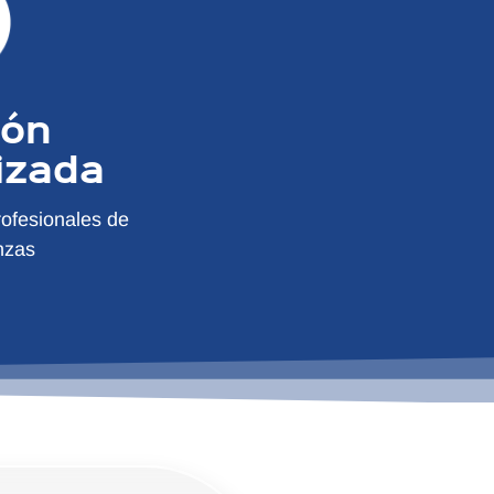
ión
izada
ofesionales de
nzas