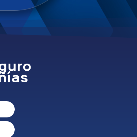
eguro
ñías