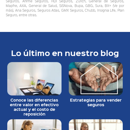
Seguros, Afirme Seguros, HDI Seguros, Zurich, General de Seguros,
Mapfre, AXA, General de Salud, SiSNova, Bupa, GBG, Sura, BX+ (Ve por
más), Ana Seguros, Seguros Atlas, GMX Seguros, Chubb, Insignia Life, Plan
Seguro, entre otras.
Lo último en nuestro blog
Conoce las diferencias
Estrategias para vender
entre valor en efectivo
seguros
actual y el costo de
reposición