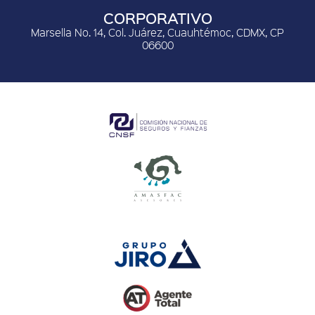
CORPORATIVO
Marsella No. 14, Col. Juárez, Cuauhtémoc, CDMX, CP
06600