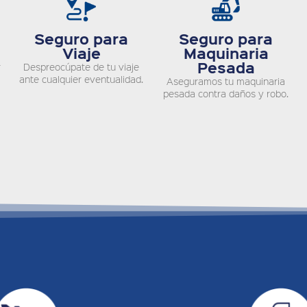
Seguro para
Seguro para
Viaje
Maquinaria
Pesada
r
Despreocúpate de tu viaje
ante cualquier eventualidad.
Aseguramos tu maquinaria
pesada contra daños y robo.