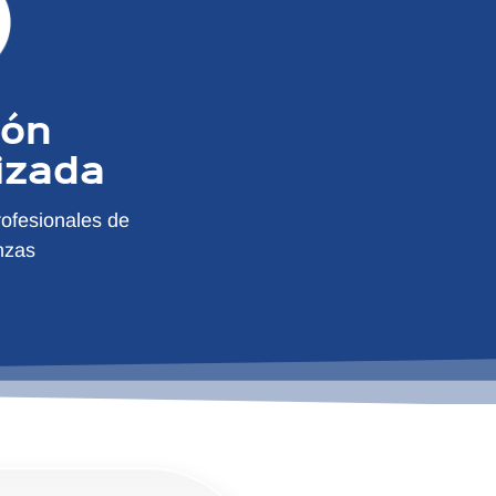
ión
izada
ofesionales de
nzas