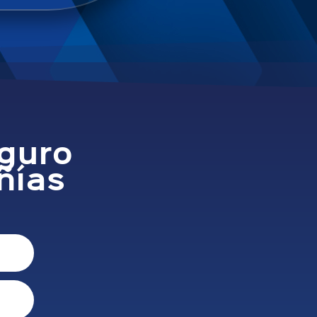
eguro
ñías