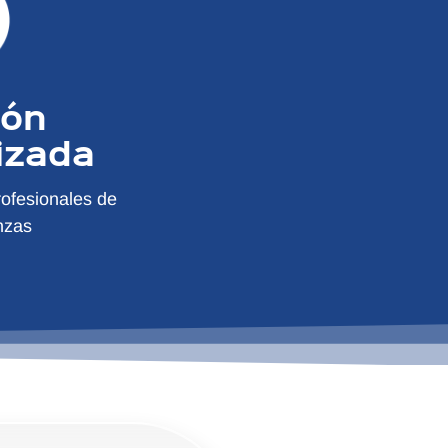
ión
izada
ofesionales de
nzas