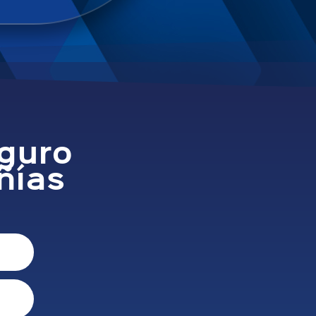
eguro
ñías