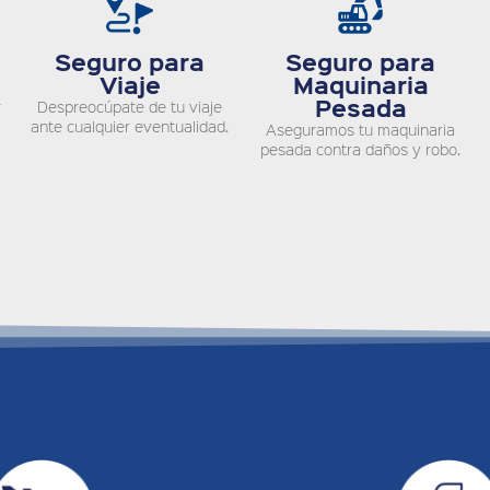
Seguro para
Seguro para
Viaje
Maquinaria
Pesada
r
Despreocúpate de tu viaje
ante cualquier eventualidad.
Aseguramos tu maquinaria
pesada contra daños y robo.