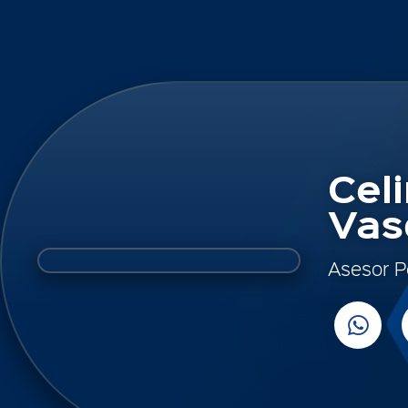
Cel
Vas
Asesor P