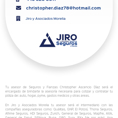
christopher.diaz78@hotmail.com
Jiro y Asociados Morelia
Tu asesor de Seguros y Fianzas Christopher Ascencio Díaz será el
encargado de brindarte la asesoría necesaria para cotizar y contratar tu
póliza de: auto, hogar, pyme, gastos medicos y otras areas.
En Jiro y Asociados Morelia tu asesor será el intermediario con las
compañías aseguradoras como: Quálitas, GNP, El Potosí, Thona Seguros,
Afirme Seguros, HDI Seguros, Zurich, General de Seguros, Mapfre, AXA,
General de Salud, SiSNova, Bupa, GBG, Sura, BX+ (Ve por más), Ana