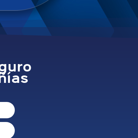
eguro
ñías