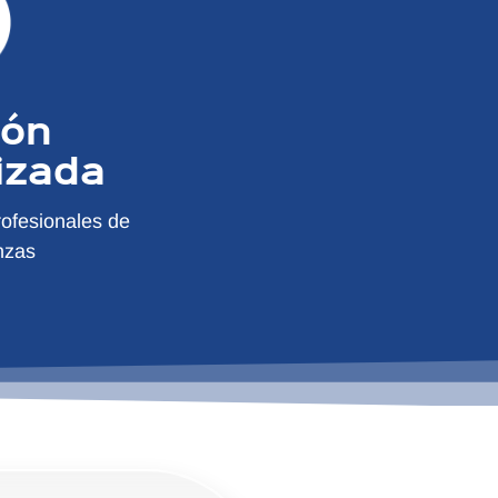
ión
izada
ofesionales de
nzas