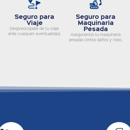
Seguro para
Seguro para
Viaje
Maquinaria
Pesada
r
Despreocúpate de tu viaje
ante cualquier eventualidad.
Aseguramos tu maquinaria
pesada contra daños y robo.