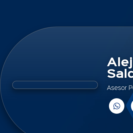
Ale
Sal
Asesor P