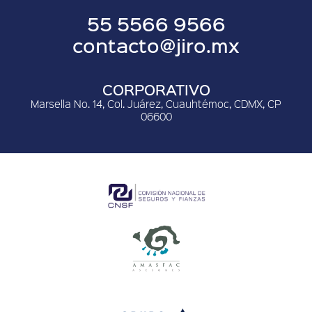
55 5566 9566
contacto@jiro.mx
CORPORATIVO
Marsella No. 14, Col. Juárez, Cuauhtémoc, CDMX, CP
06600