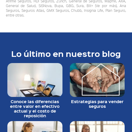
Afirme Seguros, HDI Seguros, Zurich, General de Seguros, Mapfre, AXA,
General de Salud, SiSNova, Bupa, GBG, Sura, BX+ (Ve por más), Ana
Seguros, Seguros Atlas, GMX Seguros, Chubb, Insignia Life, Plan Seguro,
entre otras.
Lo último en nuestro blog
Conoce las diferencias
Estrategias para vender
entre valor en efectivo
seguros
actual y el costo de
reposición