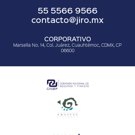
55 5566 9566
contacto@jiro.mx
CORPORATIVO
Marsella No. 14, Col. Juárez, Cuauhtémoc, CDMX, CP
06600